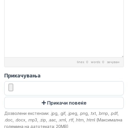
lines: 0 words: 0
зачуван
Прикачувања
Прикачи повеќе
Дозволени екстензии: .jpg, .gif, .jpeg, .png, .txt, .bmp, .pdf,
.doc, .docx, .mp3, .zip, .aac, .xml, .rtf, .htm, .html (Максимална
големина на датотеката: 20MB)