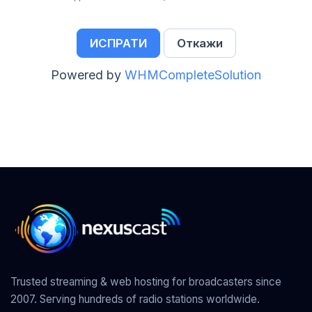
Откажи
Powered by
WHMCompleteSolution
Trusted streaming & web hosting for broadcasters since
2007. Serving hundreds of radio stations worldwide.