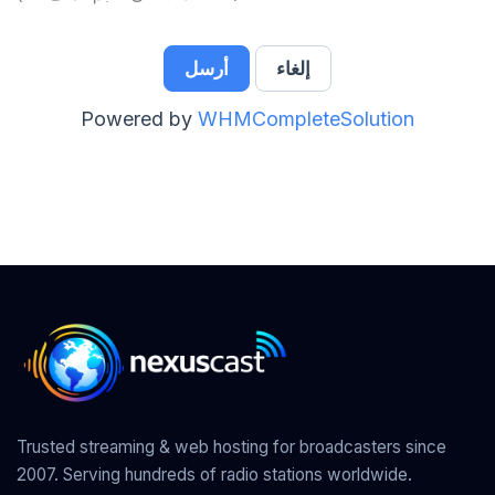
إلغاء
Powered by
WHMCompleteSolution
Trusted streaming & web hosting for broadcasters since
2007. Serving hundreds of radio stations worldwide.