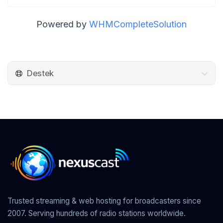
Powered by
WHMCompleteSolution
Destek
Trusted streaming & web hosting for broadcasters since
2007. Serving hundreds of radio stations worldwide.